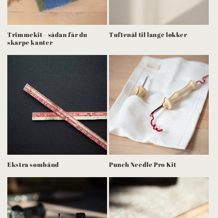
Trimmekit - sådan får du
Tuftenål til lange løkker
skarpe kanter
Ekstra sømbånd
Punch Needle Pro Kit