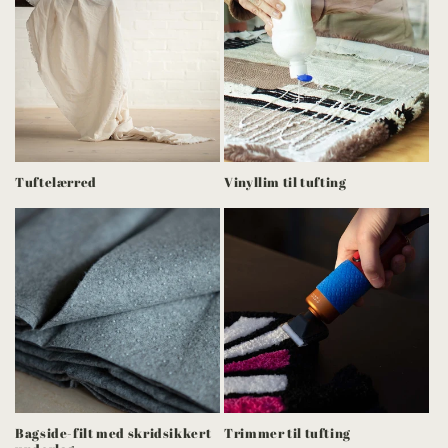
Tuftelærred
Vinyllim til tufting
Bagside-filt med skridsikkert
Trimmer til tufting