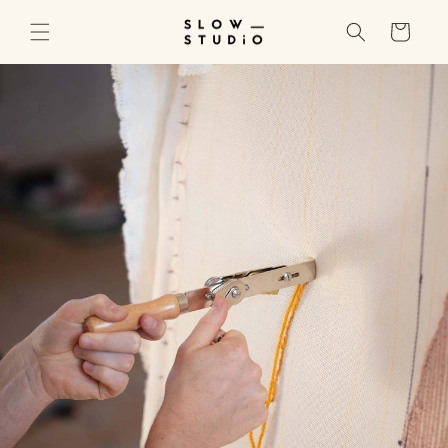
Gå til
indhold
Indkøbskurv