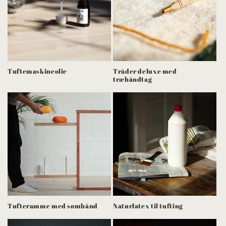
Tuftemaskineolie
Tråder deluxe med
træhåndtag
Tufteramme med sømbånd
Naturlatex til tufting