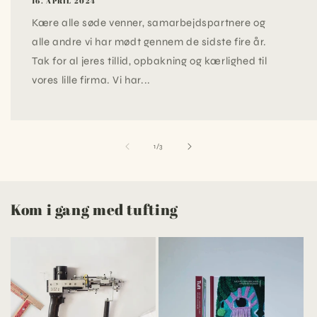
16. APRIL 2024
Kære alle søde venner, samarbejdspartnere og
alle andre vi har mødt gennem de sidste fire år.
Tak for al jeres tillid, opbakning og kærlighed til
vores lille firma. Vi har...
af
1
/
3
Kom i gang med tufting