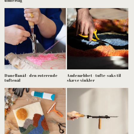
underlag
Danellanål - den roterende
Andenæbbet - tufte-saks til
tuftenål
skæve vinkler