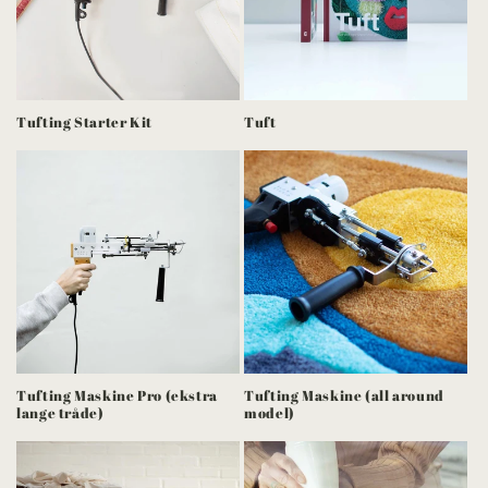
Tufting Starter Kit
Tuft
Tufting Maskine Pro (ekstra
Tufting Maskine (all around
lange tråde)
model)